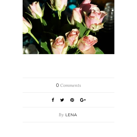
0
Comments
By
LENA