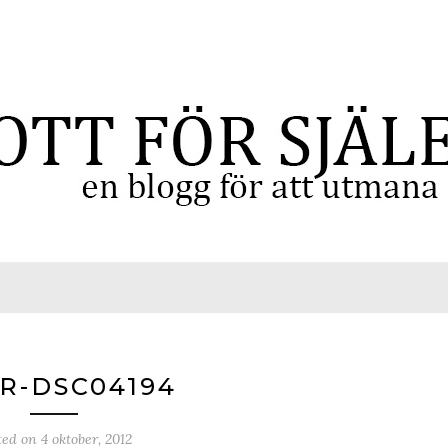
-R-DSC04194
ted on
4 oktober, 2012