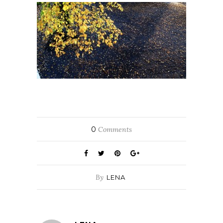
0
Comments
By
LENA