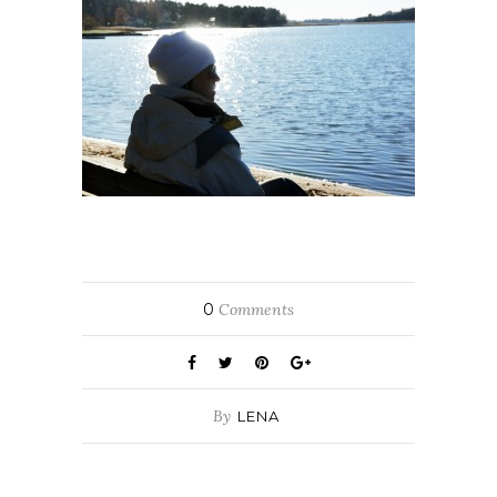
0
Comments
By
LENA