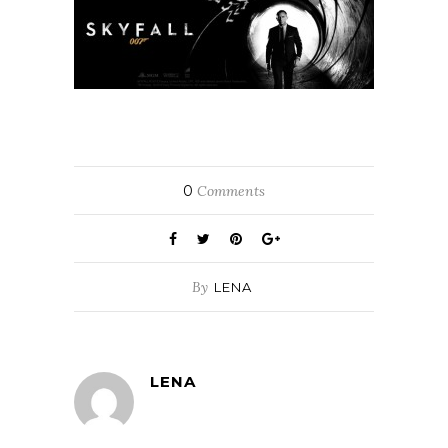
0
Comments
By
LENA
LENA