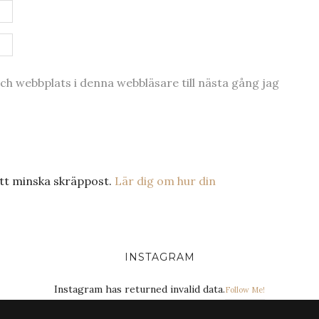
h webbplats i denna webbläsare till nästa gång jag
tt minska skräppost.
Lär dig om hur din
INSTAGRAM
Instagram has returned invalid data.
Follow Me!