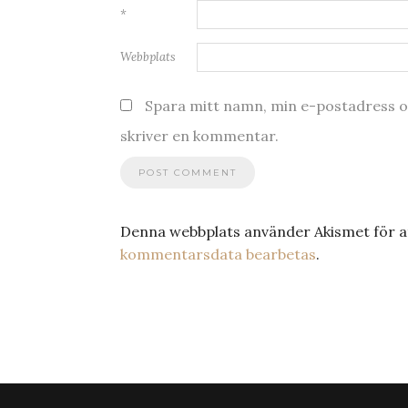
*
Webbplats
Spara mitt namn, min e-postadress oc
skriver en kommentar.
Denna webbplats använder Akismet för a
kommentarsdata bearbetas
.