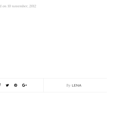
ed on
10 november, 2012
By
LENA