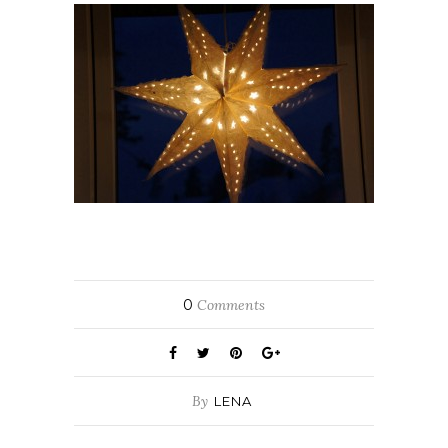
0
Comments
By
LENA