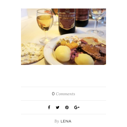
0
Comments
By
LENA