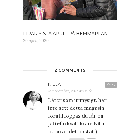
FIRAR SISTA APRIL PÅ HEMMAPLAN
30 april, 2020
2 COMMENTS
NILLA
Reply
16 november, 2012 at 06:58
Låter som urmysigt. har
inte sett detta magasin
förut.Hoppas du får en
jättefin kväll! kram Nilla
ps nu är det postat:)