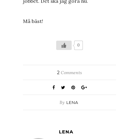
jobbet. Det ska jag göra nu.
Må bäst!
0
2
Comments
By
LENA
LENA