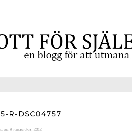
-5-R-DSC04757
ed on
9 november, 2012