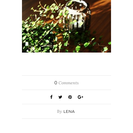
0
Comments
By
LENA