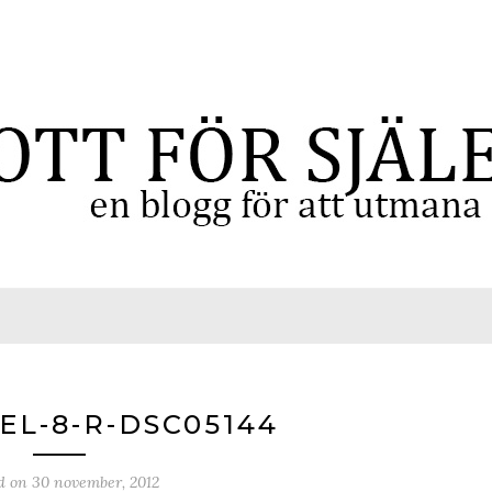
L-8-R-DSC05144
d on
30 november, 2012