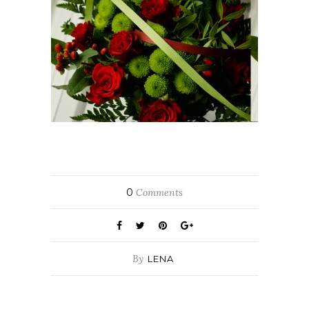
0
Comments
By
LENA