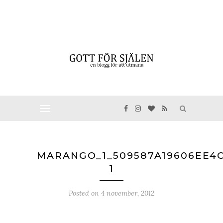
MARANGO_1_509587A19606EE4
1
Posted on
4 november, 2012