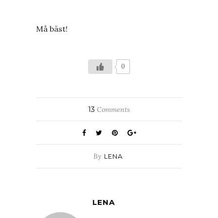
Må bäst!
0
13
Comments
By
LENA
LENA