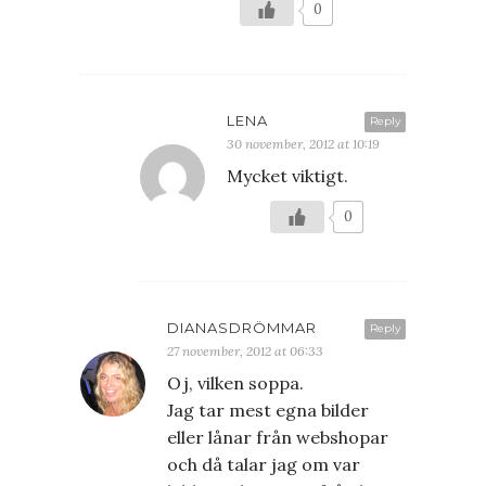
0
LENA
Reply
30 november, 2012 at 10:19
Mycket viktigt.
0
DIANASDRÖMMAR
Reply
27 november, 2012 at 06:33
Oj, vilken soppa.
Jag tar mest egna bilder
eller lånar från webshopar
och då talar jag om var