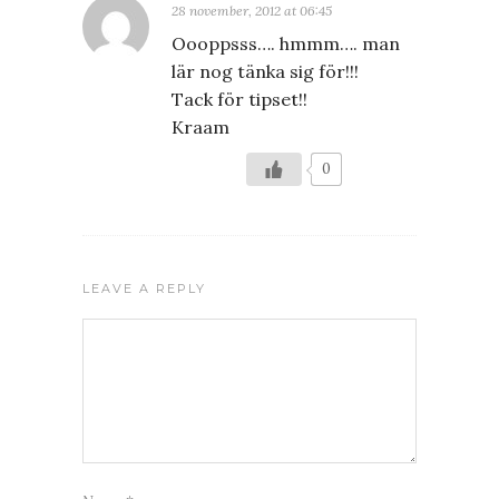
28 november, 2012 at 06:45
Oooppsss…. hmmm…. man
lär nog tänka sig för!!!
Tack för tipset!!
Kraam
0
LEAVE A REPLY