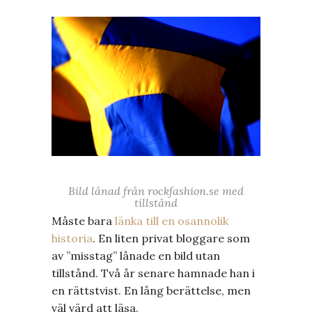
Bild lånad från rockfashion.se med
tillstånd
Måste bara
länka till en osannolik
historia
. En liten privat bloggare som
av ”misstag” lånade en bild utan
tillstånd. Två år senare hamnade han i
en rättstvist. En lång berättelse, men
väl värd att läsa.