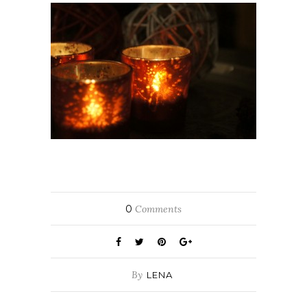
0
Comments
By
LENA