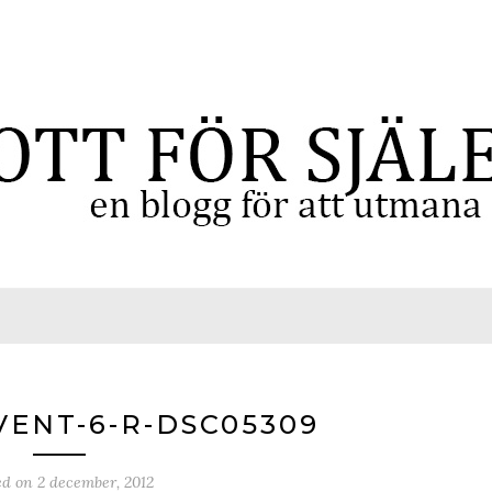
ENT-6-R-DSC05309
ed on
2 december, 2012