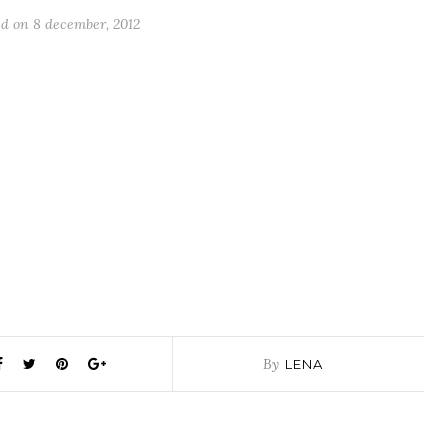
ed on
8 december, 2012
By
LENA