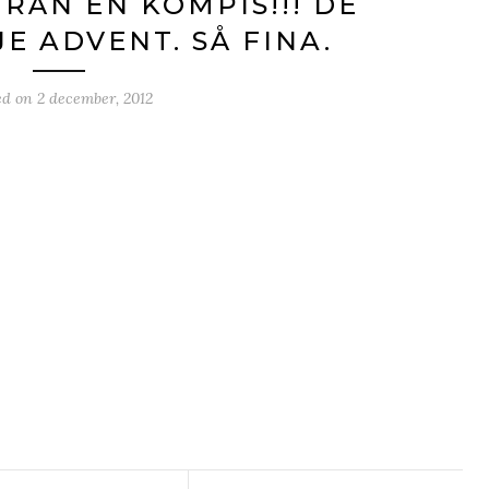
RÅN EN KOMPIS!!! DE
E ADVENT. SÅ FINA.
ed on
2 december, 2012