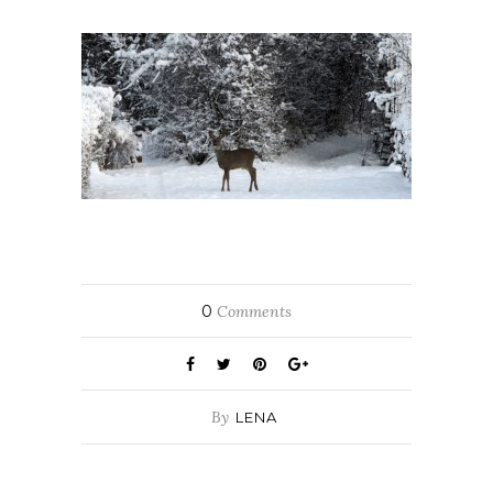
0
Comments
By
LENA