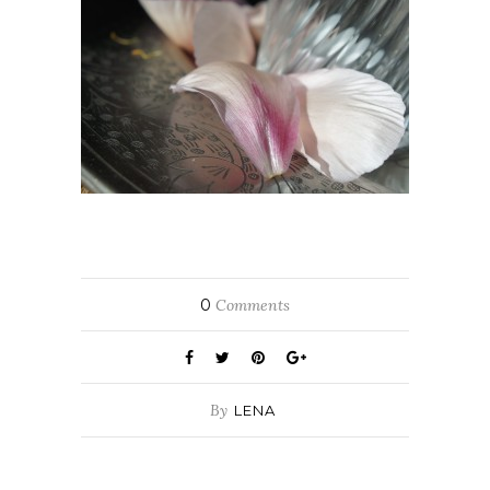
0
Comments
By
LENA