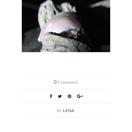
0
Comments
By
LENA