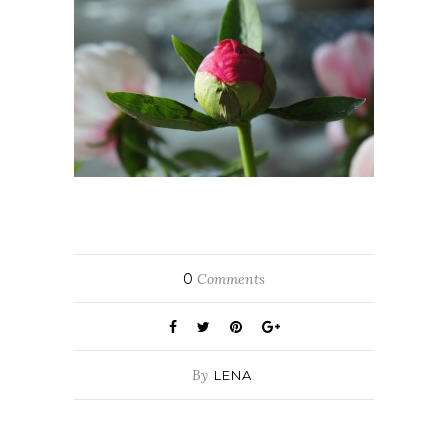
0
Comments
By
LENA