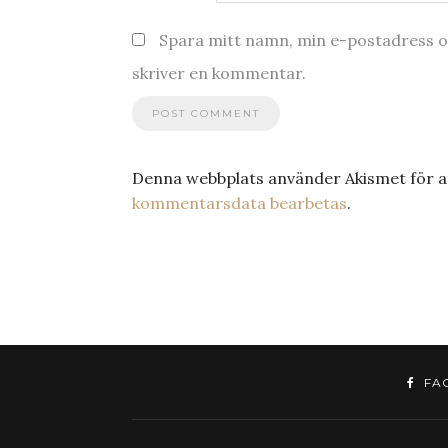
Spara mitt namn, min e-postadress oc
skriver en kommentar.
Denna webbplats använder Akismet för a
kommentarsdata bearbetas
.
FA