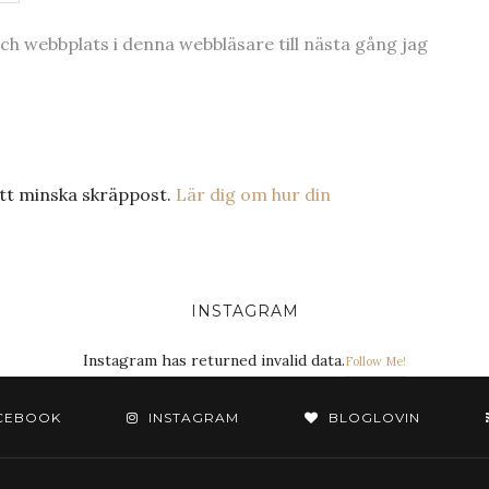
h webbplats i denna webbläsare till nästa gång jag
tt minska skräppost.
Lär dig om hur din
INSTAGRAM
Instagram has returned invalid data.
Follow Me!
CEBOOK
INSTAGRAM
BLOGLOVIN