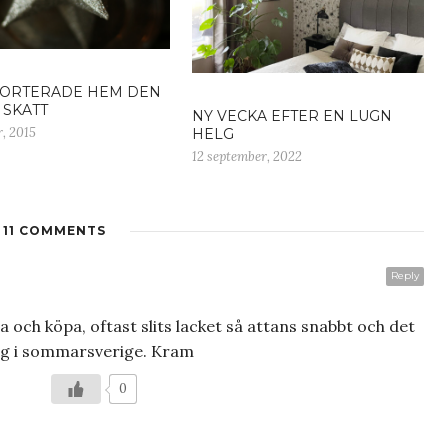
ORTERADE HEM DEN
 SKATT
NY VECKA EFTER EN LUGN
, 2015
HELG
12 september, 2022
11 COMMENTS
Reply
pa och köpa, oftast slits lacket så attans snabbt och det
rdag i sommarsverige. Kram
0