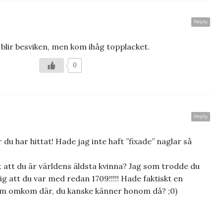
Reply
u blir besviken, men kom ihåg topplacket.
0
Reply
 du har hittat! Hade jag inte haft ”fixade” naglar så
t att du är världens äldsta kvinna? Jag som trodde du
ig att du var med redan 1709!!!!! Hade faktiskt en
om omkom där, du kanske känner honom då? ;0)