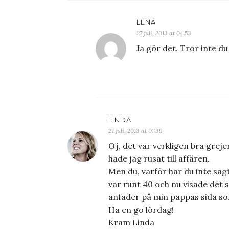
LENA
27 juli, 2013 at 04:53
Ja gör det. Tror inte d
LINDA
27 juli, 2013 at 01:39
Oj, det var verkligen bra grejer
hade jag rusat till affären.
Men du, varför har du inte sag
var runt 40 och nu visade det s
anfader på min pappas sida s
Ha en go lördag!
Kram Linda