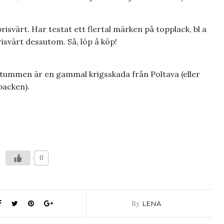
risvärt. Har testat ett flertal märken på topplack, bl a
risvärt dessutom. Så, löp å köp!
 tummen är en gammal krigsskada från Poltava (eller
backen).
0
By
LENA