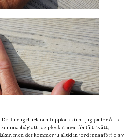
 Detta nagellack och topplack strök jag på för åtta
komma ihåg att jag plockat med förtält, tvätt,
ar, men det kommer ju alltid in jord innanför) o s v.