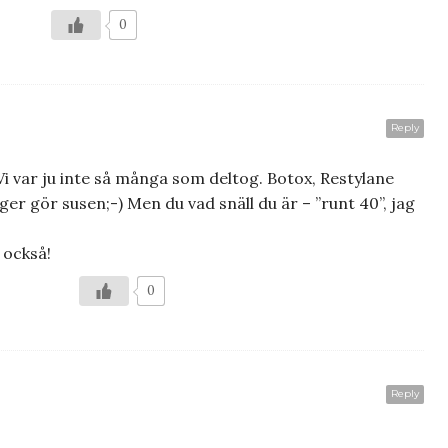
0
Reply
i var ju inte så många som deltog. Botox, Restylane
ger gör susen;-) Men du vad snäll du är – ”runt 40”, jag
 också!
0
Reply