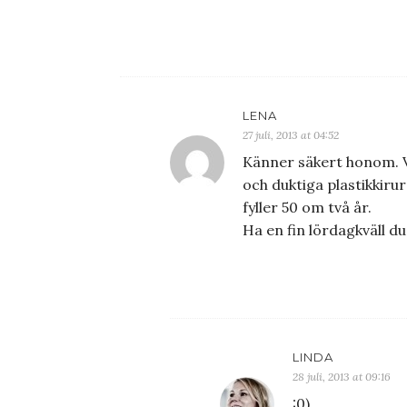
LENA
27 juli, 2013 at 04:52
Känner säkert honom. V
och duktiga plastikkirur
fyller 50 om två år.
Ha en fin lördagkväll du
LINDA
28 juli, 2013 at 09:16
:0)