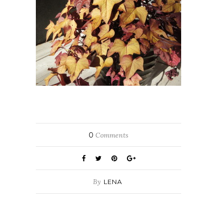
0
Comments
By
LENA