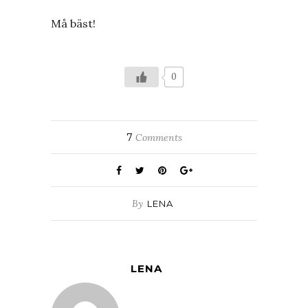
Må bäst!
0
7
Comments
By
LENA
LENA