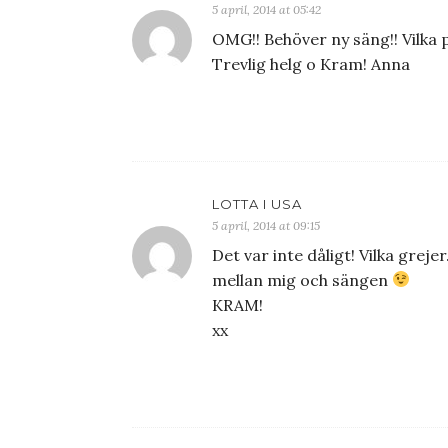
5 april, 2014 at 05:42
OMG!! Behöver ny säng!! Vilka p
Trevlig helg o Kram! Anna
LOTTA I USA
5 april, 2014 at 09:15
Det var inte dåligt! Vilka grej
mellan mig och sängen
KRAM!
xx