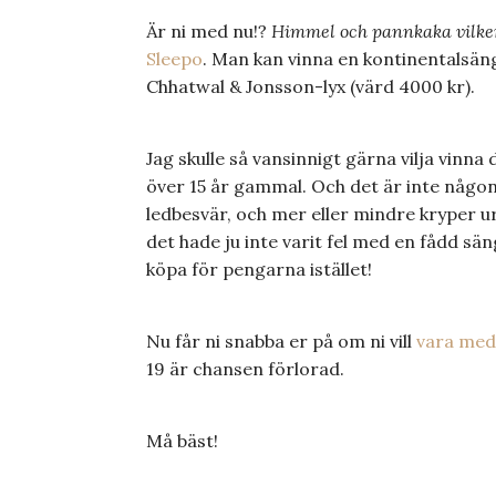
Är ni med nu!?
Himmel och pannkaka vilken
Sleepo
. Man kan vinna en kontinentalsän
Chhatwal & Jonsson-lyx (värd 4000 kr).
Jag skulle så vansinnigt gärna vilja vinna 
över 15 år gammal. Och det är inte någo
ledbesvär, och mer eller mindre kryper ur
det hade ju inte varit fel med en fådd sä
köpa för pengarna istället!
Nu får ni snabba er på om ni vill
vara med
19 är chansen förlorad.
Må bäst!