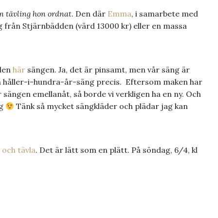
 tävling hon ordnat
. Den där
Emma
, i samarbete med
g från Stjärnbädden (värd 13000 kr) eller en massa
den
här
sängen. Ja, det är pinsamt, men vår säng är
n håller-i-hundra-år-säng precis. Eftersom maken har
 sängen emellanåt, så borde vi verkligen ha en ny. Och
ng
Tänk så mycket sängkläder och plädar jag kan
 och tävla
. Det är lätt som en plätt. På söndag, 6/4, kl