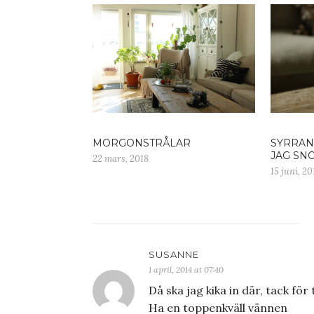
SYRRAN 
MORGONSTRÅLAR
JAG SN
22 mars, 2018
15 juni, 20
SUSANNE
1 april, 2014 at 07:40
Då ska jag kika in där, tack för 
Ha en toppenkväll vännen