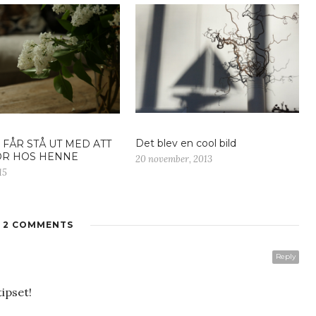
Det blev en cool bild
FÅR STÅ UT MED ATT
OR HOS HENNE
20 november, 2013
15
2 COMMENTS
Reply
tipset!