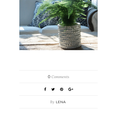
0
Comments
By
LENA