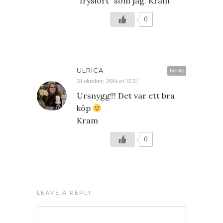
”fryslort” som jag. Kram
0
ULRICA
Reply
31 oktober, 2014 at 12:31
Ursnygg!!! Det var ett bra
köp
Kram
0
LEAVE A REPLY