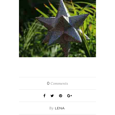
0
Comments
By
LENA