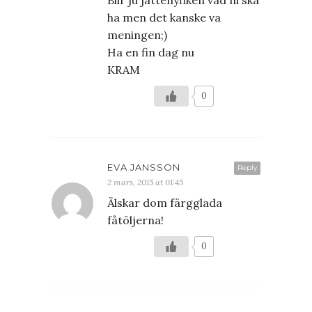
Blir ju jättenyfiken vad ni ska
ha men det kanske va
meningen;)
Ha en fin dag nu
KRAM
0
EVA JANSSON
Reply
2 mars, 2015 at 01:45
Älskar dom färgglada
fåtöljerna!
0