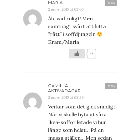
MARIA
Reply
2 mars, 2015 at 03:06
Åh, vad roligt! Men
samtidigt svårt att hitta
”rätt” i soffdjungeln
Kram/Maria
0
CAMILLA-
Reply
AKTIVADAGAR
2 mars, 2015 at 08:39
Verkar som det gick smidigt!
När vi skulle byta ut våra
Ikea-soffor letade vi hur
länge som helst… På en
massa ställen… Men sedan