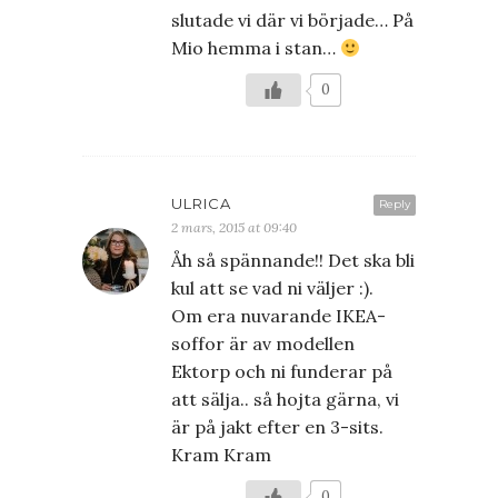
slutade vi där vi började… På
Mio hemma i stan…
0
ULRICA
Reply
2 mars, 2015 at 09:40
Åh så spännande!! Det ska bli
kul att se vad ni väljer :).
Om era nuvarande IKEA-
soffor är av modellen
Ektorp och ni funderar på
att sälja.. så hojta gärna, vi
är på jakt efter en 3-sits.
Kram Kram
0