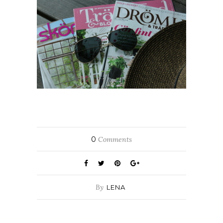
0
Comments
By
LENA