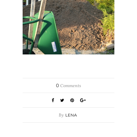
0
Comments
By
LENA