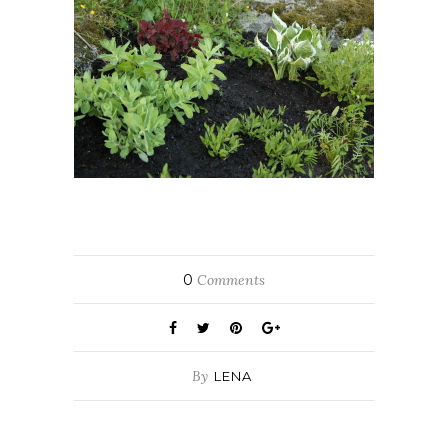
0
Comments
By
LENA