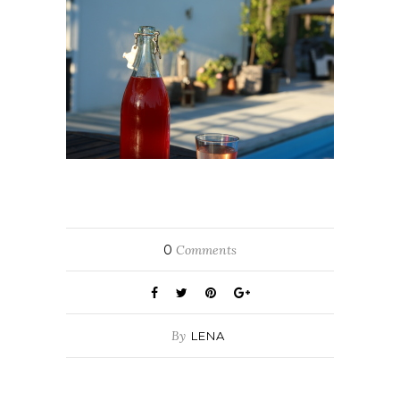
0
Comments
By
LENA