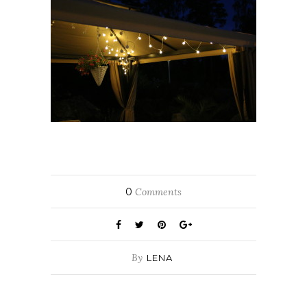
0
Comments
By
LENA