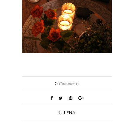
0
Comments
By
LENA