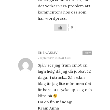
det verkar vara problem att
kommentera hos oss som
har wordpress.
0
EKENÄSLIV
Reply
7 september, 2015 at 12:28
Själv ser jag fram emot en
lugn helg då jag då jobbat 12
dagar i sträck… Så redan
idag är jag lite mör, men det
är bara att rycka upp sig och
köra på
Ha en fin måndag!
Kram Anna