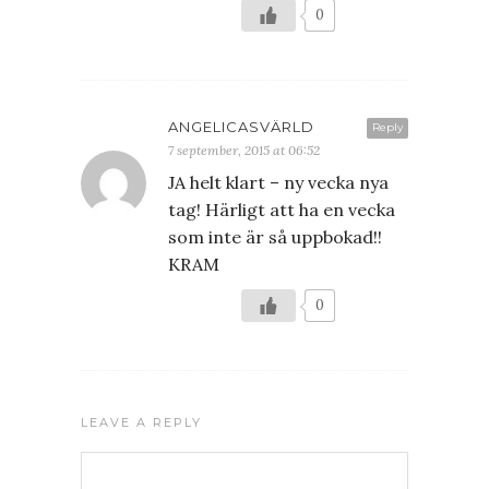
0
ANGELICASVÄRLD
Reply
7 september, 2015 at 06:52
JA helt klart – ny vecka nya
tag! Härligt att ha en vecka
som inte är så uppbokad!!
KRAM
0
LEAVE A REPLY