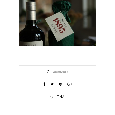
0
Comments
By
LENA