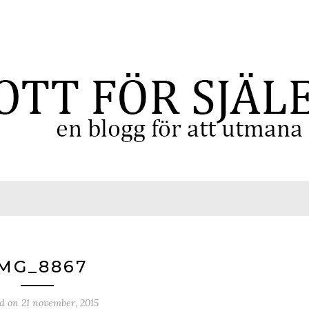
MG_8867
ed on
21 november, 2015