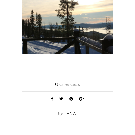
0
Comments
By
LENA