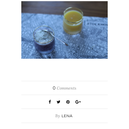
0
Comments
By
LENA