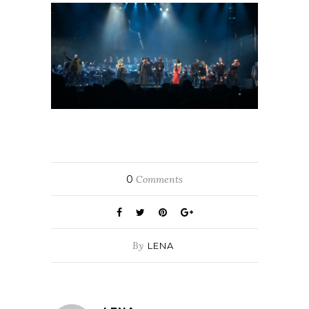
0
Comments
By
LENA