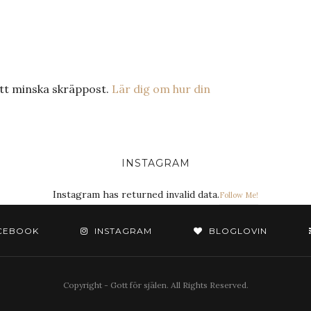
tt minska skräppost.
Lär dig om hur din
INSTAGRAM
Instagram has returned invalid data.
Follow Me!
CEBOOK
INSTAGRAM
BLOGLOVIN
Copyright - Gott för själen. All Rights Reserved.