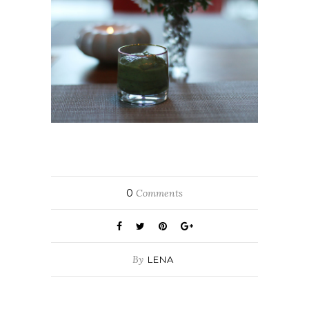
0
Comments
By
LENA