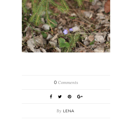
0
Comments
By
LENA