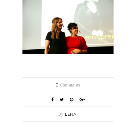
0
Comments
By
LENA