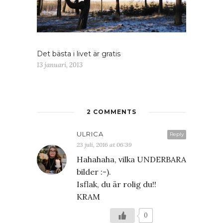
Det bästa i livet är gratis
13 januari, 2013
2 COMMENTS
ULRICA
Reply
23 juli, 2016 at 06:39
Hahahaha, vilka UNDERBARA
bilder :-).
Isflak, du är rolig du!!
KRAM
0