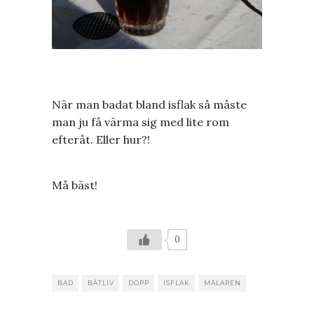
När man badat bland isflak så måste
man ju få värma sig med lite rom
efteråt. Eller hur?!
Må bäst!
0
BAD
BÅTLIV
DOPP
ISFLAK
MÄLAREN